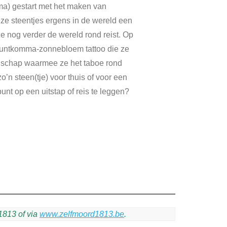
ama) gestart met het maken van
eze steentjes ergens in de wereld een
ze nog verder de wereld rond reist. Op
 puntkomma-zonnebloem tattoo die ze
odschap waarmee ze het taboe rond
’n steen(tje) voor thuis of voor een
unt op een uitstap of reis te leggen?
813 of via 
www.zelfmoord1813.be
.