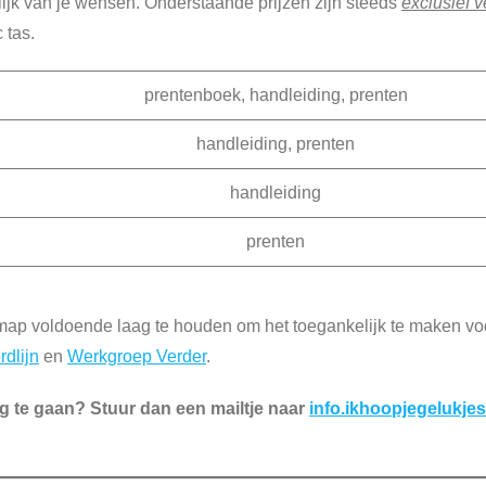
lijk van je wensen. Onderstaande prijzen zijn steeds
exclusief 
 tas.
prentenboek, handleiding, prenten
handleiding, prenten
handleiding
prenten
map voldoende laag te houden om het toegankelijk te maken vo
rdlijn
en
Werkgroep Verder
.
g te gaan? Stuur dan een mailtje naar
info.ikhoopjegelukj