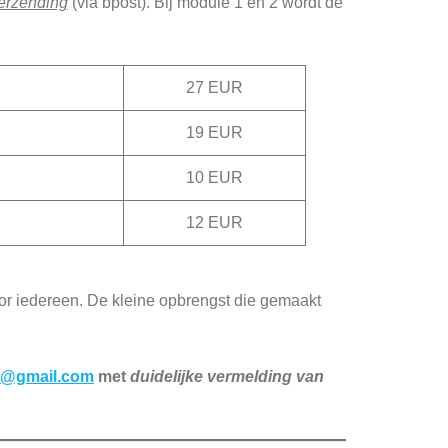
verzending
(via bpost). Bij module 1 en 2 wordt de
27 EUR
19 EUR
10 EUR
12 EUR
or iedereen. De kleine opbrengst die gemaakt
es@gmail.com
met
duidelijke vermelding van