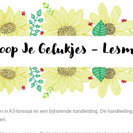
en in A3-formaat en een bijhorende handleiding. De handleiding
en.